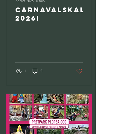
22 mrt 2026
∙
0
min.
Carnavalskalender
2026!
1
0