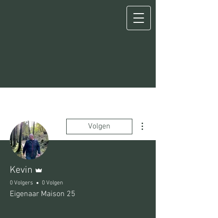
Meer acties
Volgen
Beheerder
Kevin
0 Volgers
0 Volgen
Eigenaar Maison 25