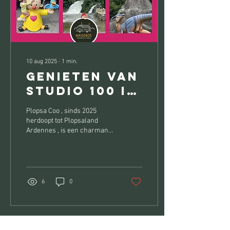
10 aug 2025
∙
1
min.
Genieten van
Studio 100 in
de Ardennen!
Plopsa Coo , sinds 2025
herdoopt tot Plopsaland
Ardennes , is een charmant
en veelzijdig familiethema­
park gelegen in Stavelot,
vlak bij...
6
0